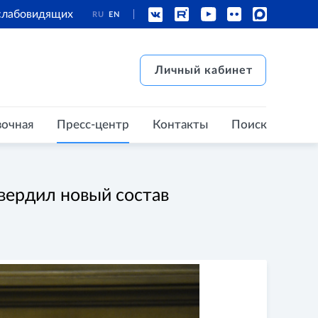
 слабовидящих
RU
EN
есс-центр
Контакты
Поиск
Личный кабинет
Личный кабинет
вочная
Пресс-центр
Контакты
Поиск
вердил новый состав