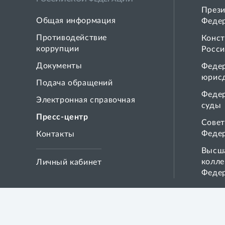
Прези
Общая информация
Феде
Противодействие
Конст
коррупции
Росси
Документы
Феде
юрис
Подача обращений
Феде
Электронная справочная
суды
Пресс-центр
Совет
Феде
Контакты
Высша
колле
Личный кабинет
Феде
ВЕРХОВНЫЙ СУД
РОССИЙСКОЙ ФЕДЕРАЦИИ,