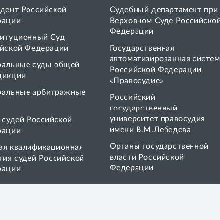
дент Российской
Судебный департамент при
рации
Верховном Суде Российско
Федерации
итуционный Суд
йской Федерации
Государственная
автоматизированная систем
ральные суды общей
Российской Федерации
дикции
«Правосудие»
ральные арбитражные
Pоссийский
государственный
университет правосудия
 cудей Российской
имени В.М.Лебедева
рации
Органы государственной
я квалификационная
власти Российской
гия судей Российской
Федерации
рации
Социальные сети