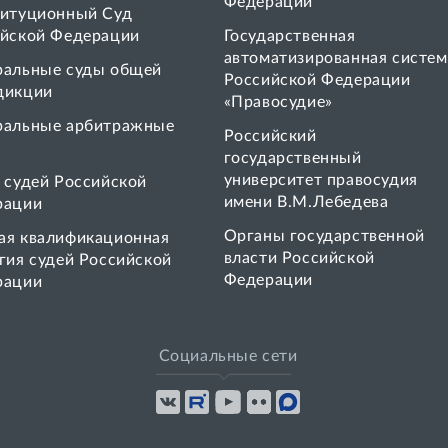
Федерации
итуционный Суд
йской Федерации
Государственная
автоматизированная систем
ральные суды общей
Российской Федерации
дикции
«Правосудие»
ральные арбитражные
Pоссийский
государственный
университет правосудия
 cудей Российской
имени В.М.Лебедева
рации
Органы государственной
я квалификационная
власти Российской
гия судей Российской
Федерации
рации
Социальные сети