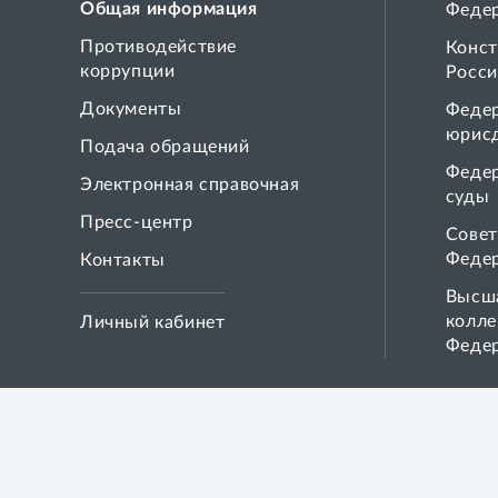
Общая информация
Феде
Противодействие
Конст
коррупции
Росси
Документы
Феде
юрис
Подача обращений
Феде
Электронная справочная
суды
Пресс-центр
Совет
Феде
Контакты
Высша
колле
Личный кабинет
Феде
ВЕРХОВНЫЙ СУД
РОССИЙСКОЙ ФЕДЕРАЦИИ,
2026 ГОД