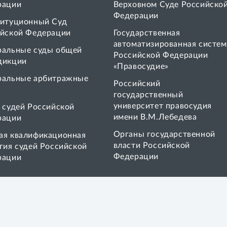
рации
Верховном Суде Российско
Федерации
итуционный Суд
йской Федерации
Государственная
автоматизированная систем
ральные суды общей
Российской Федерации
дикции
«Правосудие»
ральные арбитражные
Pоссийский
государственный
университет правосудия
 cудей Российской
имени В.М.Лебедева
рации
Органы государственной
я квалификационная
власти Российской
гия судей Российской
Федерации
рации
Социальные сети