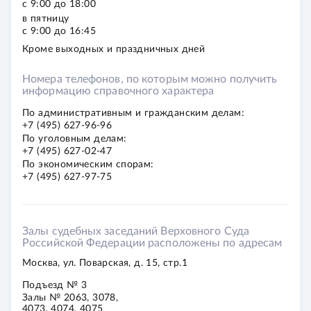
с 9:00 до 18:00
в пятницу
с 9:00 до 16:45
Кроме выходных и праздничных дней
Номера телефонов, по которым можно получить
информацию справочного характера
По ад­ми­ни­стра­тив­ным
и граж­дан­ским делам:
+7 (495) 627-96-96
По уго­лов­ным делам:
+7 (495) 627-02-47
По эко­но­ми­че­ским
спо­рам:
+7 (495) 627-97-75
Залы судебных заседаний Верховного Суда
Российской Федерации расположены по адресам
Москва, ул. Поварская, д. 15, стр.1
Подъезд № 3
Залы № 2063, 3078,
4073, 4074, 4075