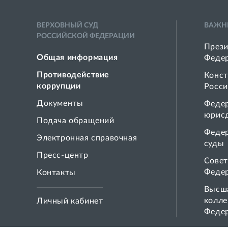
ВЕРХОВНЫЙ СУД
ВАЖН
РОССИЙСКОЙ ФЕДЕРАЦИИ
Прези
Общая информация
Феде
Противодействие
Конст
коррупции
Росси
Документы
Феде
юрис
Подача обращений
Феде
Электронная справочная
суды
Пресс-центр
Совет
Феде
Контакты
Высша
колле
Личный кабинет
Феде