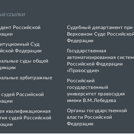
ЫЕ ССЫЛКИ
дент Российской
Судебный департамент при
рации
Верховном Суде Российско
Федерации
итуционный Суд
йской Федерации
Государственная
автоматизированная систем
ральные суды общей
Российской Федерации
дикции
«Правосудие»
ральные арбитражные
Pоссийский
государственный
университет правосудия
 cудей Российской
имени В.М.Лебедева
рации
Органы государственной
я квалификационная
власти Российской
гия судей Российской
Федерации
рации