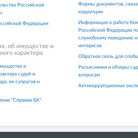
Формы документов, связа
ельства Российской
коррупции
ы
Информация о работе Ком
оссийской Федерации
Российской Федерации п
служебному поведению и
ах, об имуществе и
интересов
ного характера
Обратная связь для сооб
имуществе и
Разъяснения и обзоры су
рактера судей и
вопросам
да, их супругов и
Антикоррупционная эксп
ение "Справки БК"