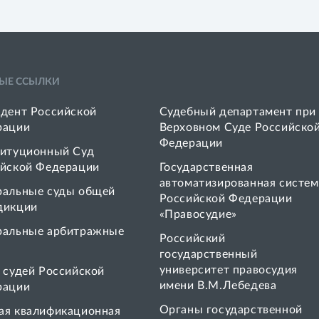
ЫЕ ССЫЛКИ
дент Российской
Судебный департамент при
рации
Верховном Суде Российско
Федерации
итуционный Суд
йской Федерации
Государственная
автоматизированная систем
ральные суды общей
Российской Федерации
дикции
«Правосудие»
ральные арбитражные
Pоссийский
государственный
университет правосудия
 cудей Российской
имени В.М.Лебедева
рации
Органы государственной
я квалификационная