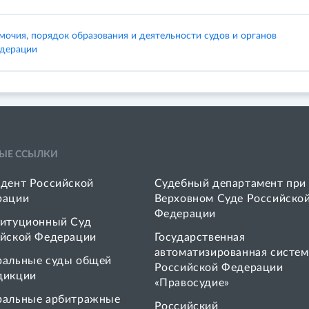
очия, порядок образования и деятельности судов и органов
едерации
ЫЕ ССЫЛКИ
дент Российской
Судебный департамент при
рации
Верховном Суде Российско
Федерации
итуционный Суд
йской Федерации
Государственная
автоматизированная систем
ральные суды общей
Российской Федерации
дикции
«Правосудие»
ральные арбитражные
Pоссийский