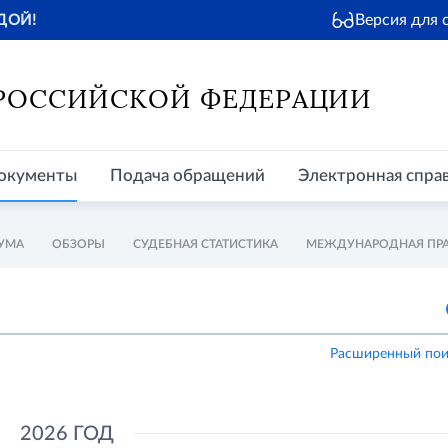
Версия для
ДОЙ!
окументы
Подача обращений
Электронная справочная
Пр
 РОССИЙСКОЙ ФЕДЕРАЦИИ
окументы
Подача обращений
Электронная спра
УМА
ОБЗОРЫ
СУДЕБНАЯ СТАТИСТИКА
МЕЖДУНАРОДНАЯ ПР
Расширенный пои
2026 ГОД