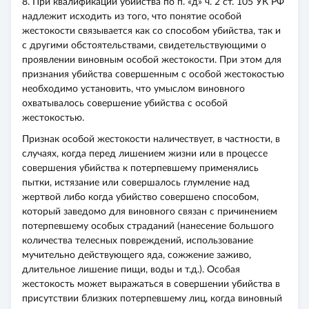
8. При квалификации убийства по п. «д» ч. 2 ст. 105 УК РФ
надлежит исходить из того, что понятие особой
жестокости связывается как со способом убийства, так и
с другими обстоятельствами, свидетельствующими о
проявлении виновным особой жестокости. При этом для
признания убийства совершенным с особой жестокостью
необходимо установить, что умыслом виновного
охватывалось совершение убийства с особой
жестокостью.
Признак особой жестокости наличествует, в частности, в
случаях, когда перед лишением жизни или в процессе
совершения убийства к потерпевшему применялись
пытки, истязание или совершалось глумление над
жертвой либо когда убийство совершено способом,
который заведомо для виновного связан с причинением
потерпевшему особых страданий (нанесение большого
количества телесных повреждений, использование
мучительно действующего яда, сожжение заживо,
длительное лишение пищи, воды и т.д.). Особая
жестокость может выражаться в совершении убийства в
присутствии близких потерпевшему лиц, когда виновный