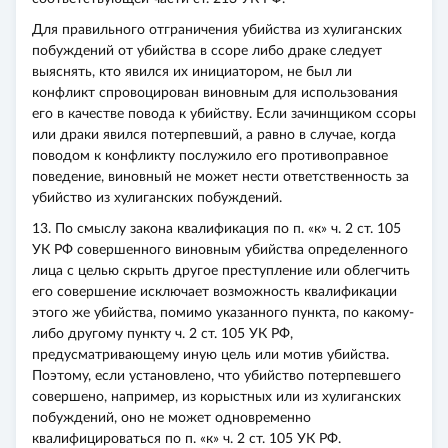
Для правильного отграничения убийства из хулиганских
побуждений от убийства в ссоре либо драке следует
выяснять, кто явился их инициатором, не был ли
конфликт спровоцирован виновным для использования
его в качестве повода к убийству. Если зачинщиком ссоры
или драки явился потерпевший, а равно в случае, когда
поводом к конфликту послужило его противоправное
поведение, виновный не может нести ответственность за
убийство из хулиганских побуждений.
13. По смыслу закона квалификация по п. «к» ч. 2 ст. 105
УК РФ совершенного виновным убийства определенного
лица с целью скрыть другое преступление или облегчить
его совершение исключает возможность квалификации
этого же убийства, помимо указанного пункта, по какому-
либо другому пункту ч. 2 ст. 105 УК РФ,
предусматривающему иную цель или мотив убийства.
Поэтому, если установлено, что убийство потерпевшего
совершено, например, из корыстных или из хулиганских
побуждений, оно не может одновременно
квалифицироваться по п. «к» ч. 2 ст. 105 УК РФ.