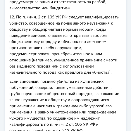
предусматривающими ответственность за разбой,
вымогательство или бандитизм.
12. По п. «и» ч. 2 ст. 105 УК РФ следует квалифицировать
убийство, совершенное на почве явного неуважения к
обществу и общепринятым нормам морали, когда
поведение виновного является открытым вызовом
общественному порядку и обусловлено желанием
противопоставить себя окружающим,
продемонстрировать пренебрежительное к ним
отношение (например, умышленное причинение смерти
без видимого повода или с использованием
незначительного повода как предлога для убийства).
Если виновный, помимо убийства из хулиганских
побуждений, совершил иные умышленные действия,
грубо нарушавшие общественный порядок, выражавшие
явное неуважение к обществу и сопровождавшиеся
применением насилия к гражданам либо угрозой его
применения, а равно уничтожением или повреждением
чужого имущества, то содеянное им надлежит
квалифицировать по п. «и» ч. 2 ст. 105 УК РФ и
соответствующей части ст. 213 УК РФ.