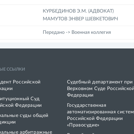
КУРБЕДИНОВ Э.М. (АДВОКАТ)
МАМУТОВ ЭНВЕР ШЕВКЕТОВИЧ
Передано -> Военная коллегия
ЫЕ ССЫЛКИ
дент Российской
Судебный департамент при
рации
Верховном Суде Российско
Федерации
итуционный Суд
йской Федерации
Государственная
автоматизированная систем
ральные суды общей
Российской Федерации
дикции
«Правосудие»
ральные арбитражные