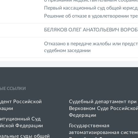
о признании недействительным собран
Первый кассационный суд общей юрисди
Решение об отказе в удовлетворении тре
БЕЛЯКОВ ОЛЕГ АНАТОЛЬЕВИЧ ВОРО
Отказано в передаче жалобы или предст
судебном заседании
ЫЕ ССЫЛКИ
дент Российской
Судебный департамент при
рации
Верховном Суде Российско
Федерации
итуционный Суд
йской Федерации
Государственная
автоматизированная систем
ральные суды общей