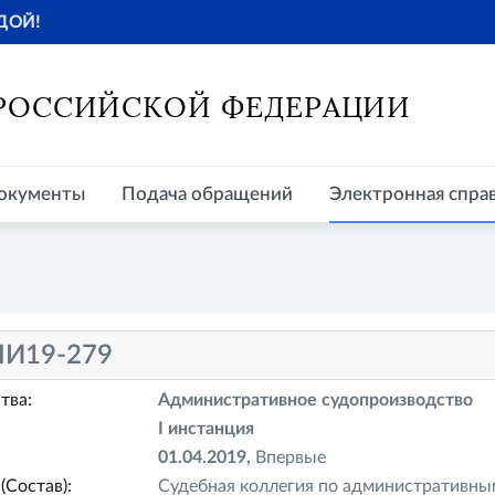
ДОЙ!
окументы
Подача обращений
Электронная справочная
Пр
 РОССИЙСКОЙ ФЕДЕРАЦИИ
окументы
Подача обращений
Электронная спра
И19-279
тва:
Административное судопроизводство
I инстанция
01.04.2019,
Впервые
(Состав):
Судебная коллегия по административны