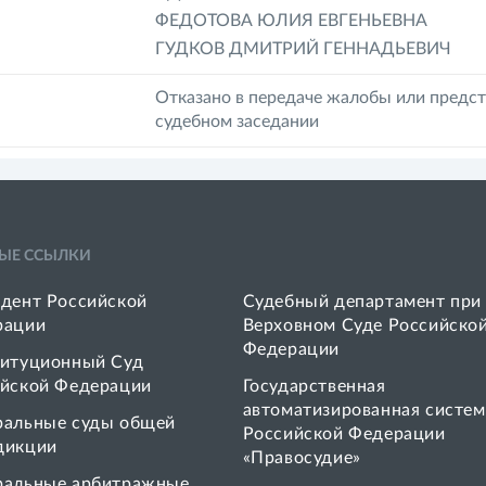
ФЕДОТОВА ЮЛИЯ ЕВГЕНЬЕВНА
ГУДКОВ ДМИТРИЙ ГЕННАДЬЕВИЧ
Отказано в передаче жалобы или предст
судебном заседании
ЫЕ ССЫЛКИ
дент Российской
Судебный департамент при
рации
Верховном Суде Российско
Федерации
итуционный Суд
йской Федерации
Государственная
автоматизированная систем
ральные суды общей
Российской Федерации
дикции
«Правосудие»
ральные арбитражные