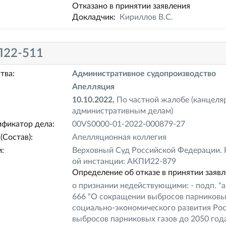
Отказано в принятии заявления
Докладчик:
Кириллов В.С.
22-511
тва:
Административное судопроизводство
Апелляция
10.10.2022,
По частной жалобе (канцеля
административным делам)
фикатор дела:
00VS0000-01-2022-000879-27
(Состав):
Апелляционная коллегия
:
Верховный Суд Российской Федерации. Р
ой инстанции: АКПИ22-879
Определение об отказе в принятии заяв
о признании недействующими: - подп. "а"
666 "О сокращении выбросов парниковых
социально-экономического развития Ро
выбросов парниковых газов до 2050 год