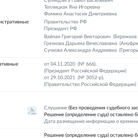
Суляндзига Павел Васильевич
Теплицкая Яна Игоревна
Фомина Анастасия Дмитриевна
истративные
Правительство РФ
Президент РФ
Вайпан Григорий Викторович
(Бережков 
Грязнова Дарьяна Вячеславовна
(Ануфри
Сучкова Александра Андреевна
(Григорь
ативные
от 04.11.2020 (№ 666),
(
Президент Российской Федерации
)
от 29.10.2021 (№ 3052-р),
(
Правительство Российской Федерации
)
Слушание
(Без проведения судебного за
Решение (определение суда) оставлено б
Дата размещения информации о времени
Решение (определение суда) оставлено б