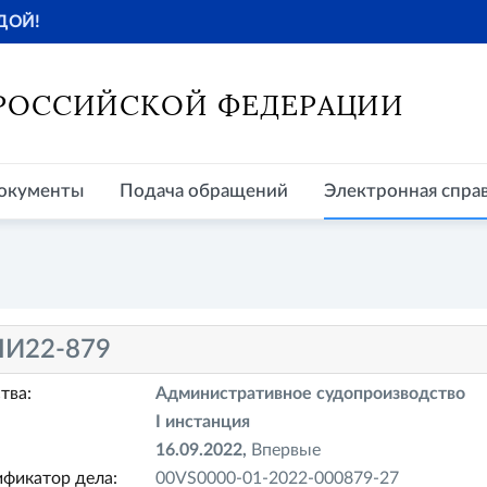
ДОЙ!
окументы
Подача обращений
Электронная справочная
Пр
 РОССИЙСКОЙ ФЕДЕРАЦИИ
окументы
Подача обращений
Электронная спра
И22-879
тва:
Административное судопроизводство
I инстанция
16.09.2022,
Впервые
фикатор дела:
00VS0000-01-2022-000879-27