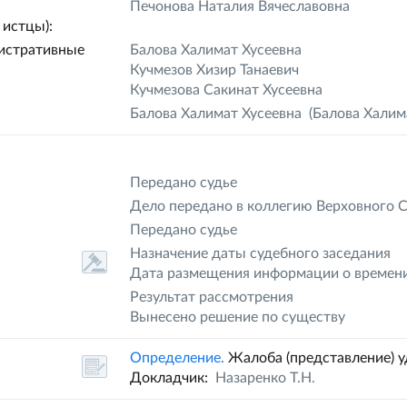
Печонова Наталия Вячеславовна
истцы):
истративные
Балова Халимат Хусеевна
Кучмезов Хизир Танаевич
Кучмезова Сакинат Хусеевна
Балова Халимат Хусеевна
(Балова Халима
Передано судье
Дело передано в коллегию Верховного 
Передано судье
Назначение даты судебного заседания
Дата размещения информации о времени
Результат рассмотрения
Вынесено решение по существу
Определение.
Жалоба (представление) 
Докладчик:
Назаренко Т.Н.