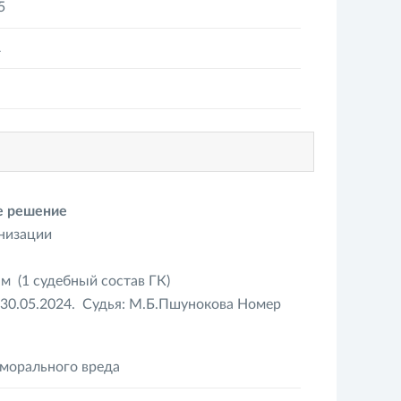
5
А
ое решение
анизации
м (1 судебный состав ГК)
 30.05.2024. Судья: М.Б.Пшунокова Номер
 морального вреда