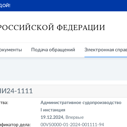
ДОЙ!
окументы
Подача обращений
Электронная справочная
Пр
 РОССИЙСКОЙ ФЕДЕРАЦИИ
окументы
Подача обращений
Электронная спра
И24-1111
тва:
Административное судопроизводство
I инстанция
19.12.2024,
Впервые
фикатор дела:
00VS0000-01-2024-001111-94