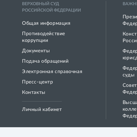
ВЕРХОВНЫЙ СУД
ВАЖН
РОССИЙСКОЙ ФЕДЕРАЦИИ
Прези
Общая информация
Феде
Противодействие
Конст
коррупции
Росси
Документы
Феде
юрис
Подача обращений
Феде
Электронная справочная
суды
Пресс-центр
Совет
Феде
Контакты
Высша
колле
Личный кабинет
Феде