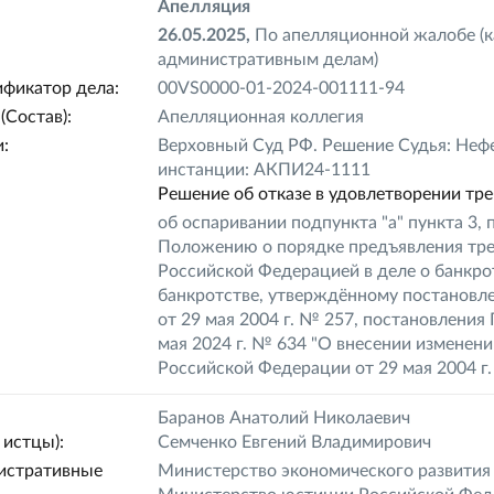
Апелляция
26.05.2025,
По апелляционной жалобе (к
административным делам)
фикатор дела:
00VS0000-01-2024-001111-94
(Состав):
Апелляционная коллегия
:
Верховный Суд РФ. Решение Судья: Нефе
инстанции: АКПИ24-1111
Решение об отказе в удовлетворении тр
об оспаривании подпункта "а" пункта 3,
Положению о порядке предъявления тре
Российской Федерацией в деле о банкро
банкротстве, утверждённому постановл
от 29 мая 2004 г. № 257, постановлени
мая 2024 г. № 634 "О внесении изменен
Российской Федерации от 29 мая 2004 г
Баранов Анатолий Николаевич
истцы):
Семченко Евгений Владимирович
истративные
Министерство экономического развития