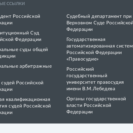
ЫЕ ССЫЛКИ
дент Российской
Судебный департамент при
рации
Верховном Суде Российско
Федерации
итуционный Суд
йской Федерации
Государственная
автоматизированная систем
ральные суды общей
Российской Федерации
дикции
«Правосудие»
ральные арбитражные
Pоссийский
государственный
университет правосудия
 cудей Российской
имени В.М.Лебедева
рации
Органы государственной
я квалификационная
власти Российской
гия судей Российской
Федерации
рации